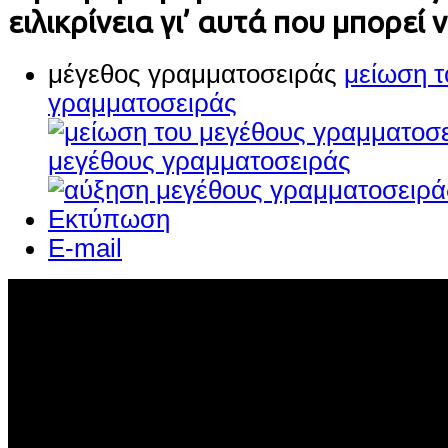
ειλικρίνεια γι’ αυτά που μπορεί 
μέγεθος γραμματοσειράς
μείωση τ
γραμματοσειράς
μεγέθους γραμματοσειράς
Εκτύπωση
E-mail