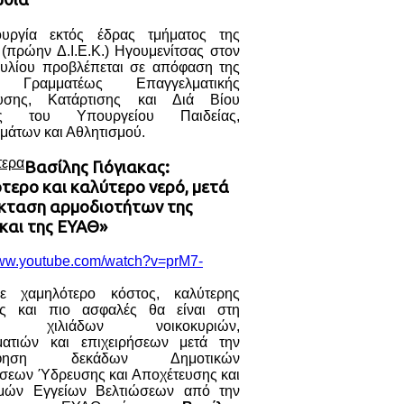
ουργία εκτός έδρας τμήματος της
 (πρώην Δ.Ι.Ε.Κ.) Ηγουμενίτσας στον
υλίου προβλέπεται σε απόφαση της
ς Γραμματέως Επαγγελματικής
ευσης, Κατάρτισης και Διά Βίου
ς του Υπουργείου Παιδείας,
μάτων και Αθλητισμού.
τερα
Βασίλης Γιόγιακας:
τερο και καλύτερο νερό, μετά
έκταση αρμοδιοτήτων της
και της ΕΥΑΘ»
www.youtube.com/watch?v=prM7-
ε χαμηλότερο κόστος, καλύτερης
ας και πιο ασφαλές θα είναι στη
ση χιλιάδων νοικοκυριών,
ματιών και επιχειρήσεων μετά την
όφηση δεκάδων Δημοτικών
ήσεων Ύδρευσης και Αποχέτευσης και
μών Εγγείων Βελτιώσεων από την