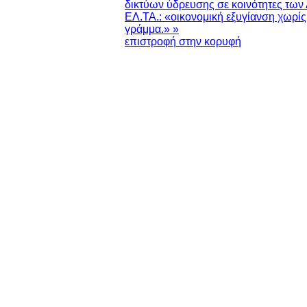
δικτύων ύδρευσης σε κοινότητες των
ΕΛ.ΤΑ.: «οικονομική εξυγίανση χωρίς
γράμμα.» »
επιστροφή στην κορυφή