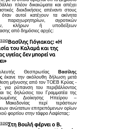
βάλλει πλέον δικαιώματα και απέχει
στικές διεκδικήσεις απέναντι στους
, όταν αυτοί κατέχουν τα ακίνητα
ι παραχωρητηρίων, αγροτικών
μών, κλήρων ή υποδείξεων
ασης από δημόσιες αρχές:
τερα
Βασίλης Γιόγιακας: «Η
σία του Καλαμά και της
ς υγείας δεν μπορεί να
ει»
λευτής Θεσπρωτίας
Βασίλης
ς
έκανε την ακόλουθη δήλωση μετά
άθεση μήνυσης από τον ΤΟΕΒ Κρύας -
ς για ρύπανση του περιβάλλοντος
αι τις δηλώσεις του Γραμματέα της
τρωμένης Διοίκησης Ηπείρου –
ς Μακεδονίας περί τεράστιων
εων ανώτατων επιτρεπόμενων ορίων
κού φορτίου στην τάφρο Λαψίστας:
τερα
Στη Βουλή φέρνει ο Β.