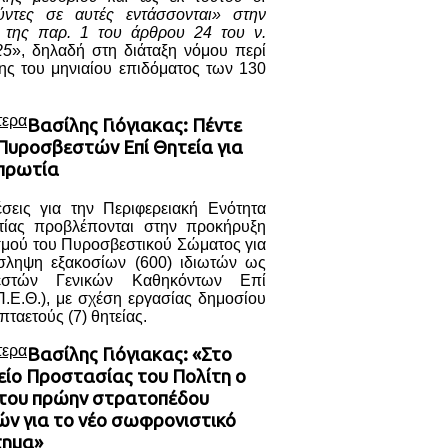
ύντες σε αυτές εντάσσονται» στην
) της παρ. 1 του άρθρου 24 του ν.
25
», δηλαδή στη διάταξη νόμου περί
ης του μηνιαίου επιδόματος των 130
τερα
Βασίλης Γιόγιακας: Πέντε
 Πυροσβεστών Επί Θητεία για
πρωτία
έσεις για την Περιφερειακή Ενότητα
ίας προβλέπονται στην προκήρυξη
σμού του Πυροσβεστικού Σώματος για
σληψη εξακοσίων (600) ιδιωτών ως
εστών Γενικών Καθηκόντων Επί
Π.Ε.Θ.), με σχέση εργασίας δημοσίου
πταετούς (7) θητείας.
τερα
Βασίλης Γιόγιακας: «Στο
είο Προστασίας του Πολίτη ο
του πρώην στρατοπέδου
ών για το νέο σωφρονιστικό
τημα»