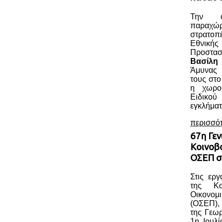
Την ο
παραχώ
στρατοπ
Εθνική
Προστασ
Βασίλη
Άμυνας 
τους στο
η χωροθ
Ειδικού
εγκλήματ
περισσό
67η Γεν
Κοινοβ
ΟΣΕΠ σ
Στις ερ
της Κο
Οικονομ
(ΟΣΕΠ),
της Γεωρ
1η Ιουλί