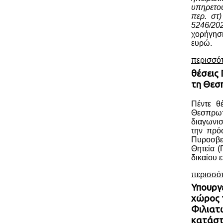
υπηρετο
περ. στ
5246/20
χορήγησ
ευρώ.
περισσό
θέσεις
τη Θεσ
Πέντε θ
Θεσπρωτ
διαγωνι
την πρό
Πυροσβ
Θητεία (
δικαίου ε
περισσό
Υπουργ
χώρος 
Φιλιατ
κατάσ