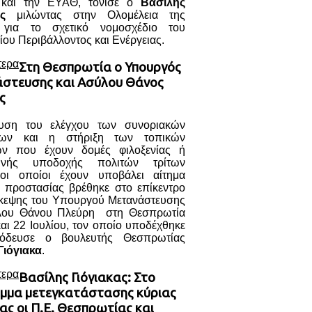
και την ΕΥΑΘ, τόνισε ο
Βασίλης
ς
μιλώντας στην Ολομέλεια της
 για το σχετικό νομοσχέδιο του
ου Περιβάλλοντος και Ενέργειας.
τερα
Στη Θεσπρωτία ο Υπουργός
στευσης και Ασύλου Θάνος
ς
υση του ελέγχου των συνοριακών
σεων και η στήριξη των τοπικών
ών που έχουν δομές φιλοξενίας ή
ινής υποδοχής πολιτών τρίτων
ι οποίοι έχουν υποβάλει αίτημα
ς προστασίας βρέθηκε στο επίκεντρο
σκεψης του Υπουργού Μετανάστευσης
λου Θάνου Πλεύρη στη Θεσπρωτία
και 22 Ιουλίου, τον οποίο υποδέχθηκε
νόδευσε ο βουλευτής Θεσπρωτίας
Γιόγιακα
.
τερα
Βασίλης Γιόγιακας: Στο
μμα μετεγκατάστασης κύριας
ας οι Π.Ε. Θεσπρωτίας και