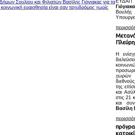
ΕΥΔΑΠ 
 Δήμων Σουλίου και Φιλιατών
Βασίλης Γιόγιακας για τα
Γιόγιακα
 κοινωνική ευαισθησία είναι σαν ταχυδρόμος χωρίς
Βουλής
Υπουργεί
περισσό
Μετανά
Πλεύρη
Η ενίσχ
διελεύ
κοινωνι
προσωρ
χωρών ο
διεθνού
της επί
και Ασύ
στις 21 
και συ
Βασίλη 
περισσό
πρόγρα
κατοικί