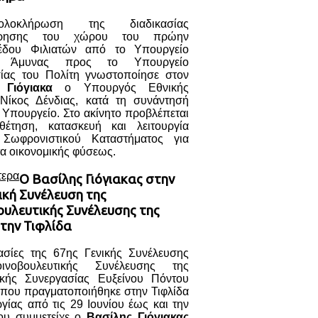
λοκλήρωση της διαδικασίας
ρησης του χώρου του πρώην
έδου Φιλιατών από το Υπουργείο
ς Άμυνας προς το Υπουργείο
ίας του Πολίτη γνωστοποίησε στον
 Γιόγιακα
ο Υπουργός Εθνικής
Νίκος Δένδιας, κατά τη συνάντησή
 Υπουργείο. Στο ακίνητο προβλέπεται
έτηση, κατασκευή και λειτουργία
 Σωφρονιστικού Καταστήματος για
α οικονομικής φύσεως.
τερα
Ο Βασίλης Γιόγιακας στην
ική Συνέλευση της
ουλευτικής Συνέλευσης της
την Τιφλίδα
γασίες της 67ης Γενικής Συνέλευσης
ινοβουλευτικής Συνέλευσης της
ικής Συνεργασίας Ευξείνου Πόντου
 που πραγματοποιήθηκε στην Τιφλίδα
γίας από τις 29 Ιουνίου έως και την
ου συμμετείχε ο
Βασίλης Γιόγιακας