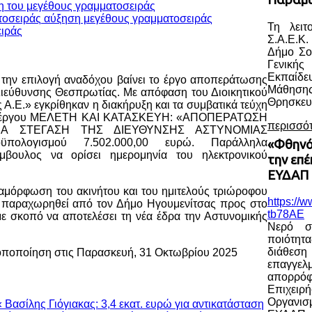
η του μεγέθους γραμματοσειράς
αύξηση μεγέθους γραμματοσειράς
Τη λειτ
Σ.Α.Ε.Κ.
Δήμο Σο
Γενική
Εκπαίδ
α την επιλογή αναδόχου βαίνει το έργο αποπεράτωσης
Μάθηση
Διεύθυνσης Θεσπρωτίας. Με απόφαση του Διοικητικού
Θρησκευ
Α.Ε.» εγκρίθηκαν η διακήρυξη και τα συμβατικά τεύχη
 του έργου ΜΕΛΕΤΗ ΚΑΙ ΚΑΤΑΣΚΕΥΗ: «ΑΠΟΠΕΡΑΤΩΣΗ
περισσό
ΓΙΑ ΣΤΕΓΑΣΗ ΤΗΣ ΔΙΕΥΘΥΝΣΗΣ ΑΣΤΥΝΟΜΙΑΣ
πολογισμού 7.502.000,00 ευρώ. Παράλληλα
«Φθηνό
μβουλος να ορίσει ημερομηνία του ηλεκτρονικού
την επ
ΕΥΔΑΠ 
ιαμόρφωση του ακινήτου και του ημιτελούς τριώροφου
https://
ει παραχωρηθεί από τον Δήμο Ηγουμενίτσας προς στο
tb78AE
ε σκοπό να αποτελέσει τη νέα έδρα την Αστυνομικής
Νερό σ
ποιότητ
διάθε
ροποποίηση στις Παρασκευή, 31 Οκτωβρίου 2025
επαγγελ
απορρ
Επιχειρ
Οργανισ
« Βασίλης Γιόγιακας: 3,4 εκατ. ευρώ για αντικατάσταση