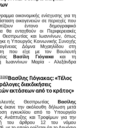
νων
ραμμα οικονομικής ενίσχυσης για τη
άσταση οικογενειών σε περιοχές που
τωπίζουν έντονο δημογραφικό
α θα ενταχθούν οι Περιφερειακές
ς Θεσπρωτίας και Ιωαννίνων, όπως
ηκε η Υπουργός Κοινωνικής Συνοχής
κογένειας Δόμνα Μιχαηλίδου στη
ηση που είχε με τον Βουλευτή
ωτίας
Βασίλη Γιόγιακα
και τη
τή Ιωαννίνων Μαρία - Αλεξάνδρα
τερα
Βασίλης Γιόγιακας: «Τέλος
ράλογες διεκδικήσεις
κών εκτάσεων από το κράτος»
λευτής Θεσπρωτίας
Βασίλης
ς
έκανε την ακόλουθη δήλωση μετά
οση εγκυκλίου από το Υπουργείο
ής Ανάπτυξης και Τροφίμων για την
γή του άρθρου 12 του νόμου
6, με το οποίο ορίζεται ότι το Δημόσιο