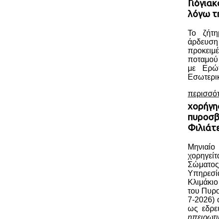
Γιόγια
λόγω τ
Το ζήτη
άρδευ
προκειμέ
ποταμού
με Ερώ
Εσωτερικ
περισσό
χορήγη
πυροσβ
Φιλιάτ
Μηνιαί
χορηγεί
Σώματος
Υπηρεσί
Κλιμάκι
του Πυρ
7-2026) 
ως εδρε
ηπειρωτ