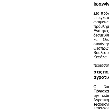
Ιωαννί
Στο πρόγ
μετεγκατ
αντιμε
πρόβλημ
Ενότητε
δεσμεύθ
και Οι
συνάντ
Θεσπρ
Βουλευ
Κεφάλα.
περισσό
στις πα
αγροτι
Ο βου
Γιόγιακα
την έκδ
Αγροτικ
εφαρμο
5293/202