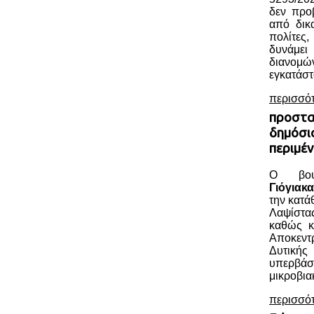
δεν προ
από δικα
πολίτες
δυνάμε
διανο
εγκατάστ
περισσό
προστα
δημόσια
περιμέν
Ο βου
Γιόγιακα
την κατ
Λαψίστα
καθώς κ
Αποκεν
Δυτική
υπερβάσ
μικροβια
περισσό