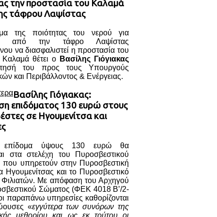
κας την προστασία του Καλαμά
ης τάφρου Λαψίστας
μα της ποιότητας του νερού για
ση από την τάφρο Λαψίστας
νου να διασφαλιστεί η προστασία του
 Καλαμά θέτει ο
Βασίλης Γιόγιακας
τησή του προς τους Υπουργούς
ών και Περιβάλλοντος & Ενέργειας.
τερα
Βασίλης Γιόγιακας:
ση επιδόματος 130 ευρώ στους
έστες σε Ηγουμενίτσα και
ες
ο επίδομα ύψους 130 ευρώ θα
ται στα στελέχη του Πυροσβεστικού
 που υπηρετούν στην Πυροσβεστική
α Ηγουμενίτσας και το Πυροσβεστικό
ο Φιλιατών. Με απόφαση του Αρχηγού
οσβεστικού Σώματος (ΦΕΚ 4018 Β’/2-
οι παραπάνω υπηρεσίες καθορίζονται
ύουσες «
εγγύτερα των συνόρων της
ικής μεθορίου και ως εκ τούτου οι