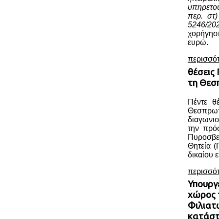
υπηρετο
περ. στ
5246/20
χορήγησ
ευρώ.
περισσό
θέσεις
τη Θεσ
Πέντε θ
Θεσπρωτ
διαγωνι
την πρό
Πυροσβ
Θητεία (
δικαίου ε
περισσό
Υπουργ
χώρος 
Φιλιατ
κατάσ