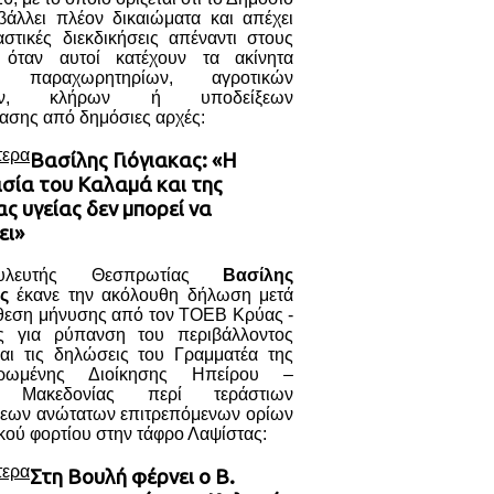
βάλλει πλέον δικαιώματα και απέχει
στικές διεκδικήσεις απέναντι στους
, όταν αυτοί κατέχουν τα ακίνητα
ι παραχωρητηρίων, αγροτικών
μών, κλήρων ή υποδείξεων
ασης από δημόσιες αρχές:
τερα
Βασίλης Γιόγιακας: «Η
σία του Καλαμά και της
ς υγείας δεν μπορεί να
ει»
λευτής Θεσπρωτίας
Βασίλης
ς
έκανε την ακόλουθη δήλωση μετά
άθεση μήνυσης από τον ΤΟΕΒ Κρύας -
ς για ρύπανση του περιβάλλοντος
αι τις δηλώσεις του Γραμματέα της
τρωμένης Διοίκησης Ηπείρου –
ς Μακεδονίας περί τεράστιων
εων ανώτατων επιτρεπόμενων ορίων
κού φορτίου στην τάφρο Λαψίστας:
τερα
Στη Βουλή φέρνει ο Β.