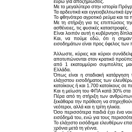
ευρώ για αποζημιώσεις.
Με το μεγαλύτερο στην ιστορία Πρό
Τα αρδευτικά και εγγειοβελτιωτικά έρ
Το φθηνότερο αγροτικό ρεύμα και τα
Με τη στήριξη για τις επιπτώσεις τ
ασθένειες, τις φυσικές καταστροφές.
Είναι λοιπόν αυτή η κυβέρνηση δίπλα
Και, να πούμε εδώ, ότι η σημαν
εισοδημάτων είναι προς όφελος των 
Άλλωστε, κύριες και κύριοι συνάδελ
αποτυπώνονται στον κρατικό προϋπο
από 1 εκατομμύριο συμπολίτες μας
Ελλάδα.
Όπως είναι η σταδιακή κατάργηση τ
ελάχιστου εισοδήματος των ελευθέρ
κατοίκους ή και 1.700 κατοίκους σε 
Και η μείωση του ΦΠΑ κατά 30% στα α
Πέρα από τη στήριξη των ανθρώπων 
ξεκάθαρα την πρόθεση να στηριχθούν ο
νεότεροι, αλλά και η τρίτη ηλικία.
Όσο περισσότερα παιδιά έχει ένα νοι
εισόδημά του, ενώ για τους περισσότ
Το ελάχιστο εισόδημα ελευθέρων επαγγ
χρόνια μετά τη γέννα.