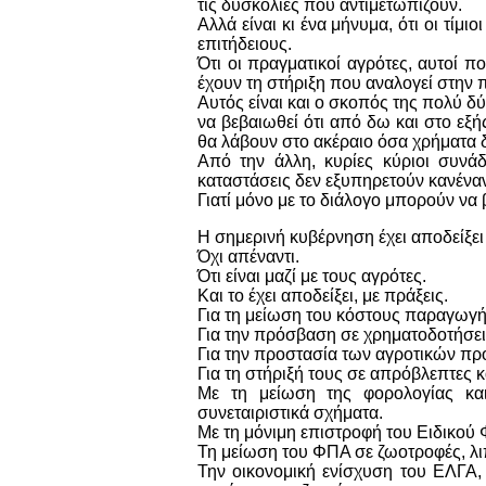
τις δυσκολίες που αντιμετωπίζουν.
Αλλά είναι κι ένα μήνυμα, ότι οι τίμ
επιτήδειους.
Ότι οι πραγματικοί αγρότες, αυτοί π
έχουν τη στήριξη που αναλογεί στην 
Αυτός είναι και ο σκοπός της πολύ δύ
να βεβαιωθεί ότι από δω και στο εξής
θα λάβουν στο ακέραιο όσα χρήματα δ
Από την άλλη, κυρίες κύριοι συνά
καταστάσεις δεν εξυπηρετούν κανένα
Γιατί μόνο με το διάλογο μπορούν να
Η σημερινή κυβέρνηση έχει αποδείξει
Όχι απέναντι.
Ότι είναι μαζί με τους αγρότες.
Και το έχει αποδείξει, με πράξεις.
Για τη μείωση του κόστους παραγωγή
Για την πρόσβαση σε χρηματοδοτήσει
Για την προστασία των αγροτικών πρ
Για τη στήριξή τους σε απρόβλεπτες κ
Με τη μείωση της φορολογίας κα
συνεταιριστικά σχήματα.
Με τη μόνιμη επιστροφή του Ειδικού
Τη μείωση του ΦΠΑ σε ζωοτροφές, λι
Την οικονομική ενίσχυση του ΕΛΓΑ,