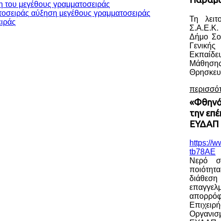
η του μεγέθους γραμματοσειράς
αύξηση μεγέθους γραμματοσειράς
Τη λειτ
Σ.Α.Ε.Κ.
Δήμο Σο
Γενική
Εκπαίδ
Μάθηση
Θρησκευ
περισσό
«Φθηνό
την επ
ΕΥΔΑΠ 
https://
tb78AE
Νερό σ
ποιότητ
διάθε
επαγγελ
απορρ
Επιχειρ
Οργανισ