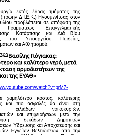
ουργία εκτός έδρας τμήματος της
 (πρώην Δ.Ι.Ε.Κ.) Ηγουμενίτσας στον
υλίου προβλέπεται σε απόφαση της
ς Γραμματέως Επαγγελματικής
ευσης, Κατάρτισης και Διά Βίου
ς του Υπουργείου Παιδείας,
μάτων και Αθλητισμού.
τερα
Βασίλης Γιόγιακας:
τερο και καλύτερο νερό, μετά
έκταση αρμοδιοτήτων της
και της ΕΥΑΘ»
www.youtube.com/watch?v=prM7-
ε χαμηλότερο κόστος, καλύτερης
ας και πιο ασφαλές θα είναι στη
ση χιλιάδων νοικοκυριών,
ματιών και επιχειρήσεων μετά την
όφηση δεκάδων Δημοτικών
ήσεων Ύδρευσης και Αποχέτευσης και
μών Εγγείων Βελτιώσεων από την