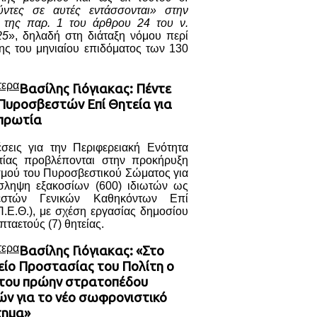
ύντες σε αυτές εντάσσονται» στην
) της παρ. 1 του άρθρου 24 του ν.
25
», δηλαδή στη διάταξη νόμου περί
ης του μηνιαίου επιδόματος των 130
τερα
Βασίλης Γιόγιακας: Πέντε
 Πυροσβεστών Επί Θητεία για
πρωτία
έσεις για την Περιφερειακή Ενότητα
ίας προβλέπονται στην προκήρυξη
σμού του Πυροσβεστικού Σώματος για
σληψη εξακοσίων (600) ιδιωτών ως
εστών Γενικών Καθηκόντων Επί
Π.Ε.Θ.), με σχέση εργασίας δημοσίου
πταετούς (7) θητείας.
τερα
Βασίλης Γιόγιακας: «Στο
είο Προστασίας του Πολίτη ο
του πρώην στρατοπέδου
ών για το νέο σωφρονιστικό
τημα»