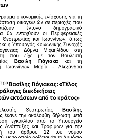
νων
ραμμα οικονομικής ενίσχυσης για τη
άσταση οικογενειών σε περιοχές που
τωπίζουν έντονο δημογραφικό
α θα ενταχθούν οι Περιφερειακές
ς Θεσπρωτίας και Ιωαννίνων, όπως
ηκε η Υπουργός Κοινωνικής Συνοχής
κογένειας Δόμνα Μιχαηλίδου στη
ηση που είχε με τον Βουλευτή
ωτίας
Βασίλη Γιόγιακα
και τη
τή Ιωαννίνων Μαρία - Αλεξάνδρα
τερα
Βασίλης Γιόγιακας: «Τέλος
ράλογες διεκδικήσεις
κών εκτάσεων από το κράτος»
λευτής Θεσπρωτίας
Βασίλης
ς
έκανε την ακόλουθη δήλωση μετά
οση εγκυκλίου από το Υπουργείο
ής Ανάπτυξης και Τροφίμων για την
γή του άρθρου 12 του νόμου
6, με το οποίο ορίζεται ότι το Δημόσιο