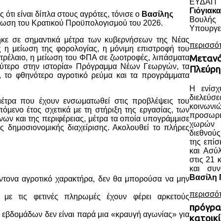
ΕΥΔΑΠ 
Γιόγιακα
 ότι είναι δίπλα στους αγρότες, τόνισε ο
Βασίλης
Βουλής
ύρωση του Κρατικού Προϋπολογισμού του 2026.
Υπουργεί
κε σε σημαντικά μέτρα των κυβερνήσεων της Νέας
περισσό
 η μείωση της φορολογίας, η μόνιμη επιστροφή του
ρέλαιο, η μείωση του ΦΠΑ σε ζωοτροφές, λιπάσματα
Μετανά
αλύτερο στην ιστορία» Πρόγραμμα Νέων Γεωργών, τα
Πλεύρη
γα, το φθηνότερο αγροτικό ρεύμα και τα προγράμματα
Η ενίσχ
διελεύ
μέτρα που έχουν ενσωματωθεί στις προβλέψεις του
κοινωνι
όμενο έτος σχετικά με τη στήριξη της εργασίας, των
προσωρ
νων και της περιφέρειας, μέτρα τα οποία υπογράμμισε
χωρών ο
ης δημοσιονομικής διαχείρισης. Ακολουθεί το πλήρες
διεθνού
της επί
και Ασύ
στις 21 
και συ
Βασίλη 
έντονα αγροτικό χαρακτήρα, δεν θα μπορούσα να μην
περισσό
 με τις φετινές πληρωμές έχουν φέρει αρκετούς
πρόγρα
ν εβδομάδων δεν είναι παρά μια «κραυγή αγωνίας» για
κατοικί