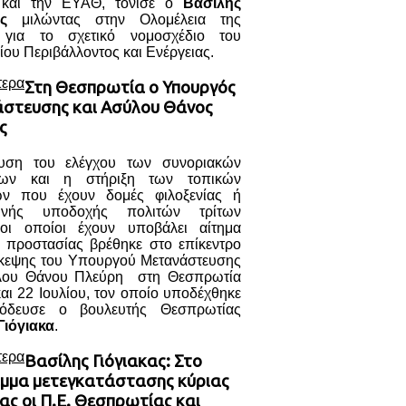
και την ΕΥΑΘ, τόνισε ο
Βασίλης
ς
μιλώντας στην Ολομέλεια της
 για το σχετικό νομοσχέδιο του
ου Περιβάλλοντος και Ενέργειας.
τερα
Στη Θεσπρωτία ο Υπουργός
στευσης και Ασύλου Θάνος
ς
υση του ελέγχου των συνοριακών
σεων και η στήριξη των τοπικών
ών που έχουν δομές φιλοξενίας ή
ινής υποδοχής πολιτών τρίτων
ι οποίοι έχουν υποβάλει αίτημα
ς προστασίας βρέθηκε στο επίκεντρο
σκεψης του Υπουργού Μετανάστευσης
λου Θάνου Πλεύρη στη Θεσπρωτία
και 22 Ιουλίου, τον οποίο υποδέχθηκε
νόδευσε ο βουλευτής Θεσπρωτίας
Γιόγιακα
.
τερα
Βασίλης Γιόγιακας: Στο
μμα μετεγκατάστασης κύριας
ας οι Π.Ε. Θεσπρωτίας και