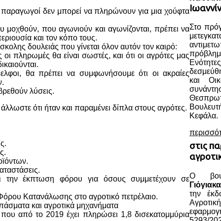
Ιωαννί
ιοι παραγωγοί δεν μπορεί να πληρώνουν για μια χούφτα
Στο πρόγ
ου μοχθούν, που αγωνιούν και αγωνίζονται, πρέπει να
μετεγκατ
περιουσία και τον κόπο τους.
αντιμε
σκολης δουλειάς που γίνεται όλον αυτόν τον καιρό:
πρόβλημ
 οι πληρωμές θα είναι σωστές, και ότι οι αγρότες μας
Ενότητε
ικαιούνται.
δεσμεύθ
δελφοι, θα πρέπει να συμφωνήσουμε ότι οι ακραίες
και Οι
ν.
συνάντ
 βρεθούν λύσεις.
Θεσπρ
Βουλευ
 άλλωστε ότι ήταν και παραμένει δίπλα στους αγρότες.
Κεφάλα.
περισσό
ς.
στις πα
ς.
αγροτι
οϊόντων.
αταστάσεις.
Ο βου
ι την έκπτωση φόρου για όσους συμμετέχουν σε
Γιόγιακα
την έκδ
 Φόρου Κατανάλωσης στο αγροτικό πετρέλαιο.
Αγροτικ
πάσματα και αγροτικά μηχανήματα
εφαρμο
 που από το 2019 έχει πληρώσει 1,8 δισεκατομμύρια
5293/202