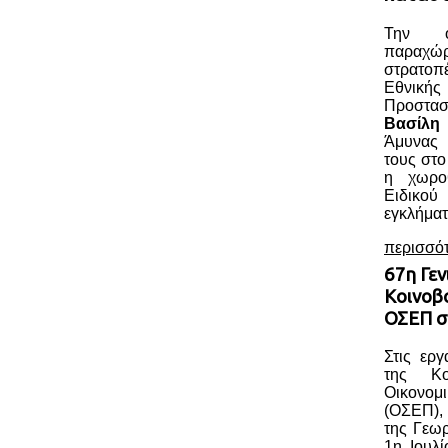
Την ο
παραχώ
στρατοπ
Εθνική
Προστασ
Βασίλη
Άμυνας 
τους στο
η χωροθ
Ειδικού
εγκλήματ
περισσό
67η Γεν
Κοινοβ
ΟΣΕΠ σ
Στις ερ
της Κο
Οικονομ
(ΟΣΕΠ),
της Γεωρ
1η Ιουλί