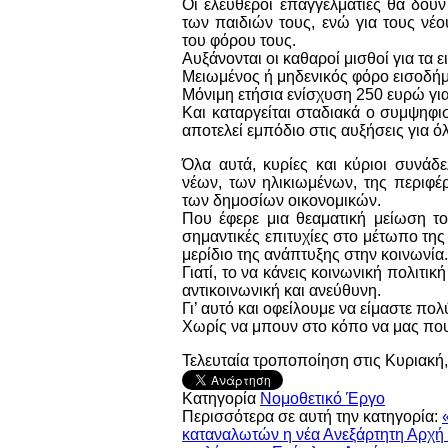
Οι ελεύθεροι επαγγελματίες θα δου
των παιδιών τους, ενώ για τους νέο
του φόρου τους.
Αυξάνονται οι καθαροί μισθοί για τα 
Μειωμένος ή μηδενικός φόρο εισοδήμα
Μόνιμη ετήσια ενίσχυση 250 ευρώ γι
Και καταργείται σταδιακά ο συμψηφ
αποτελεί εμπόδιο στις αυξήσεις για όλ
Όλα αυτά, κυρίες και κύριοι συνάδε
νέων, των ηλικιωμένων, της περιφέρ
των δημοσίων οικονομικών.
Που έφερε μια θεαματική μείωση τ
σημαντικές επιτυχίες στο μέτωπο τη
μερίδιο της ανάπτυξης στην κοινωνία.
Γιατί, το να κάνεις κοινωνική πολιτικ
αντικοινωνική και ανεύθυνη.
Γι’ αυτό και οφείλουμε να είμαστε πο
Χωρίς να μπουν στο κόπο να μας που
Τελευταία τροποποίηση στις Κυριακή
Κατηγορία
Νομοθετικό Έργο
Περισσότερα σε αυτή την κατηγορία:
καταναλωτών η νέα Ανεξάρτητη Αρχή