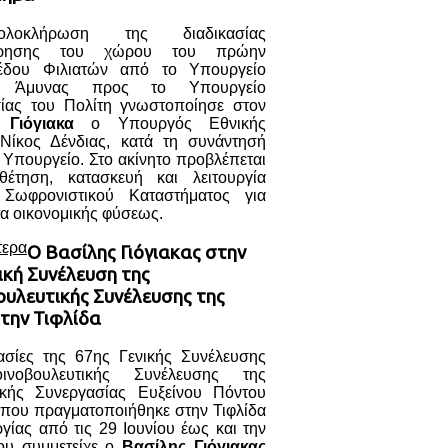
λοκλήρωση της διαδικασίας
ρησης του χώρου του πρώην
έδου Φιλιατών από το Υπουργείο
ς Άμυνας προς το Υπουργείο
ίας του Πολίτη γνωστοποίησε στον
 Γιόγιακα
ο Υπουργός Εθνικής
Νίκος Δένδιας, κατά τη συνάντησή
 Υπουργείο. Στο ακίνητο προβλέπεται
έτηση, κατασκευή και λειτουργία
 Σωφρονιστικού Καταστήματος για
α οικονομικής φύσεως.
τερα
Ο Βασίλης Γιόγιακας στην
ική Συνέλευση της
ουλευτικής Συνέλευσης της
την Τιφλίδα
γασίες της 67ης Γενικής Συνέλευσης
ινοβουλευτικής Συνέλευσης της
ικής Συνεργασίας Ευξείνου Πόντου
 που πραγματοποιήθηκε στην Τιφλίδα
γίας από τις 29 Ιουνίου έως και την
ου συμμετείχε ο
Βασίλης Γιόγιακας