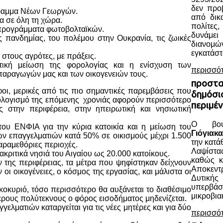
δεν προ
γραμμα Νέων Γεωργών.
από δικα
γα σε όλη τη χώρα.
πολίτες
 προγράμματα φωτοβολταϊκών.
δυνάμε
ης πανδημίας, του πολέμου στην Ουκρανία, τις ζωικές
διανο
εγκατάστ
 στους αγρότες, με πράξεις.
τική μείωση της φορολογίας και η ενίσχυση των
περισσό
παραγωγών μας και των οικογενειών τους.
προστα
φοι, μερικές από τις πιο σημαντικές παρεμβάσεις που
δημόσια
λογισμό της επόμενης χρονιάς αφορούν περισσότερο
περιμέν
 στην περιφέρεια, στην ηπειρωτική και νησιωτική
Ο βου
ου ΕΝΦΙΑ για την κύρια κατοικία και η μείωση του
Γιόγιακα
ων επαγγελματιών κατά 50% σε οικισμούς μέχρι 1.500
την κατ
παραμεθόριες περιοχές.
Λαψίστα
κριτικά νησιά του Αιγαίου ως 20.000 κατοίκους.
καθώς κ
της περιφέρειας, τα μέτρα που ψηφίστηκαν δείχνουν
Αποκεν
ι οικογένειες, ο κόσμος της εργασίας, και μάλιστα οι
Δυτική
υπερβάσ
κοκυριό, τόσο περισσότερο θα αυξάνεται το διαθέσιμο
μικροβια
ερους πολύτεκνους ο φόρος εισοδήματος μηδενίζεται.
ελματιών καταργείται για τις νέες μητέρες και για δύο
περισσό