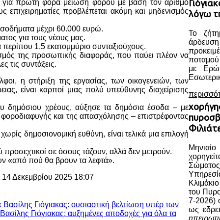
ν για πρώτη φορά μείωση φόρου με βάση τον αριθμό
Γιόγια
υς επιχειρηματίες προβλέπεται ακόμη και μηδενισμός
λόγω τ
εισοδήματα μέχρι 60.000 ευρώ.
Το ζήτη
τος για τους νέους μας.
άρδευ
α περίπου 1,5 εκατομμύριο συνταξιούχους.
προκειμέ
ισμός της προσωπικής διαφοράς, που παύει πλέον να
ποταμού
ες τις συντάξεις.
με Ερώ
Εσωτερικ
λφοι, η στήριξη της εργασίας, των οικογενειών, των
ειας, είναι καρποί μιας πολύ υπεύθυνης διαχείρισης
περισσό
χορήγη
ου δημόσιου χρέους, αύξησε τα δημόσια έσοδα – με
ς φοροδιαφυγής και της απασχόλησης – επιστρέφοντας
πυροσβ
Φιλιάτ
ή χωρίς δημοσιονομική ευθύνη, είναι τελικά μια επιλογή
Μηνιαί
λύ προσεχτικοί σε όσους τάζουν, αλλά δεν μετρούν.
χορηγεί
ν «από πού θα βρουν τα λεφτά».
Σώματος
Υπηρεσί
, 14 Δεκεμβρίου 2025 18:07
Κλιμάκι
του Πυρ
7-2026) 
« Βασίλης Γιόγιακας: ουσιαστική βελτίωση υπέρ των
ως εδρε
Βασίλης Γιόγιακας: αυξημένες αποδοχές για όλα τα
ηπειρωτ