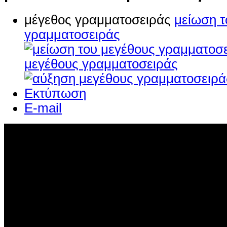
μέγεθος γραμματοσειράς
μείωση τ
γραμματοσειράς
μεγέθους γραμματοσειράς
Εκτύπωση
E-mail