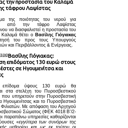
κας την προστασία του Καλαμά
ης τάφρου Λαψίστας
μα της ποιότητας του νερού για
ση από την τάφρο Λαψίστας
νου να διασφαλιστεί η προστασία του
 Καλαμά θέτει ο
Βασίλης Γιόγιακας
τησή του προς τους Υπουργούς
ών και Περιβάλλοντος & Ενέργειας.
τερα
Βασίλης Γιόγιακας:
ση επιδόματος 130 ευρώ στους
έστες σε Ηγουμενίτσα και
ες
ο επίδομα ύψους 130 ευρώ θα
ται στα στελέχη του Πυροσβεστικού
 που υπηρετούν στην Πυροσβεστική
α Ηγουμενίτσας και το Πυροσβεστικό
ο Φιλιατών. Με απόφαση του Αρχηγού
οσβεστικού Σώματος (ΦΕΚ 4018 Β’/2-
οι παραπάνω υπηρεσίες καθορίζονται
ύουσες «
εγγύτερα των συνόρων της
ικής μεθορίου και ως εκ τούτου οι