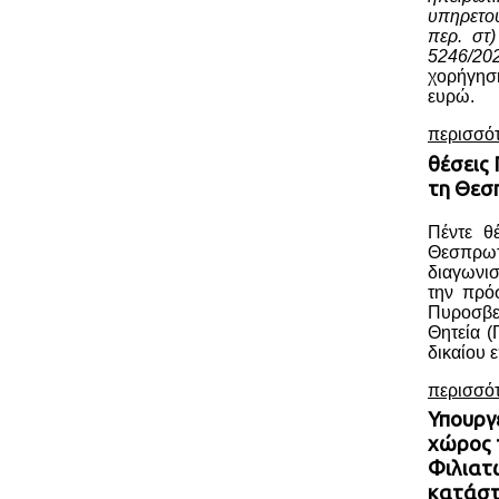
υπηρετο
περ. στ
5246/20
χορήγησ
ευρώ.
περισσό
θέσεις
τη Θεσ
Πέντε θ
Θεσπρωτ
διαγωνι
την πρό
Πυροσβ
Θητεία (
δικαίου ε
περισσό
Υπουργ
χώρος 
Φιλιατ
κατάσ