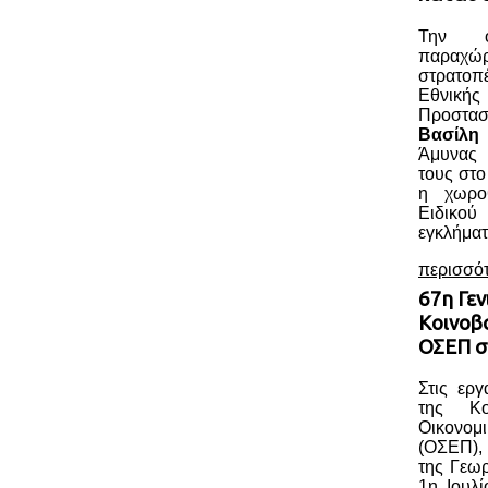
Την ο
παραχώ
στρατοπ
Εθνική
Προστασ
Βασίλη
Άμυνας 
τους στο
η χωροθ
Ειδικού
εγκλήματ
περισσό
67η Γεν
Κοινοβ
ΟΣΕΠ σ
Στις ερ
της Κο
Οικονομ
(ΟΣΕΠ),
της Γεωρ
1η Ιουλί