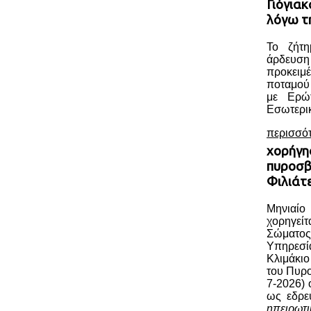
Γιόγια
λόγω τ
Το ζήτη
άρδευ
προκειμέ
ποταμού
με Ερώ
Εσωτερικ
περισσό
χορήγη
πυροσβ
Φιλιάτ
Μηνιαί
χορηγεί
Σώματος
Υπηρεσί
Κλιμάκι
του Πυρ
7-2026) 
ως εδρε
ηπειρωτ