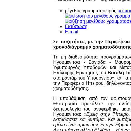
μέγεθος γραμματοσειράς
μείωσ
Εκτύπωση
E-mail
Σε συζητήσεις με την Περιφέρε
χρονοδιάγραμμα χρηματοδότηση
Τη μη διαθεσιμότητα προγραμμάτω
Ηγουμενίτσα - Σαγιάδα - Μαυρομ
Υφυπουργός Υποδομών και Μεταφ
Επίκαιρης Ερώτησης του
Βασίλη Γι
στα ραντάρ του Υπουργείου» και απ
την Περιφέρεια Ηπείρου, δηλώνοντα
χρηματοδότησης.
Η υποβάθμιση από τον υφυπουργ
Θεσπρωτία προκάλεσε την αντίδ
δευτερολογία του αναφέρθηκε μετ
Ηγουμενίτσα: «
Εμείς στην Ήπειρο,
εκπλήσσετε και λυπάμαι. Και λυπάμ
εμένα είναι πρωτεύον να αγωνίζομαι 
Δεν υπάρχει αλλού Ελλάδα… Η αγωνία