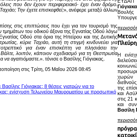
ΕΥΔΑΠ 
πόλεις που δεν έχουν περιφερειακό· έχει έναν δρόμο.
Γιόγιακα
Ταχιάο; Την έχετε επισκεφθεί;
», ανέφερε μεταξύ άλλων
Βουλής
Υπουργεί
ίσης στις επιπτώσεις που έχει για τον τουρισμό της
περισσό
τμημάτων του οδικού άξονα της Εγνατίας Οδού λόγω
Μετανά
γνατίας Οδού στα όρια της Ηπείρου και της Δυτικής
ωτίας, κύριε Ταχιάο, αυτή τη στιγμή κινδυνεύει για
Πλεύρη
αποτρεπτικό για έναν επισκέπτη να πλησιάσει την
; Βάλτε, λοιπόν, κάποιον σχεδιασμό για τη Θεσπρωτία
Η ενίσχ
ια να αγαπιόμαστε.»
. τόνισε ο Βασίλης Γιόγιακας.
διελεύ
κοινωνι
ποποίηση στις Τρίτη, 05 Μαΐου 2026 08:45
προσωρ
χωρών ο
διεθνού
« Βασίλης Γιόγιακας: 8 θέσεις γιατρών για το
της επί
ακας: ενίσχυση Τελωνείου Μαυροματίου με προσωπικό
και Ασύ
στις 21 
και συ
Βασίλη 
περισσό
πρόγρα
κατοικί