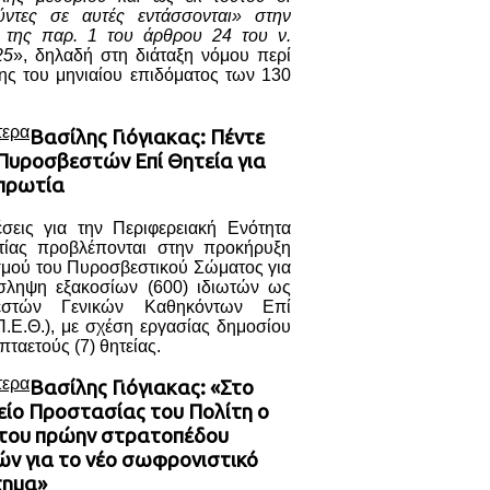
ύντες σε αυτές εντάσσονται» στην
) της παρ. 1 του άρθρου 24 του ν.
25
», δηλαδή στη διάταξη νόμου περί
ης του μηνιαίου επιδόματος των 130
τερα
Βασίλης Γιόγιακας: Πέντε
 Πυροσβεστών Επί Θητεία για
πρωτία
έσεις για την Περιφερειακή Ενότητα
ίας προβλέπονται στην προκήρυξη
σμού του Πυροσβεστικού Σώματος για
σληψη εξακοσίων (600) ιδιωτών ως
εστών Γενικών Καθηκόντων Επί
Π.Ε.Θ.), με σχέση εργασίας δημοσίου
πταετούς (7) θητείας.
τερα
Βασίλης Γιόγιακας: «Στο
είο Προστασίας του Πολίτη ο
του πρώην στρατοπέδου
ών για το νέο σωφρονιστικό
τημα»