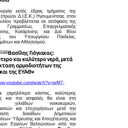
ουργία εκτός έδρας τμήματος της
 (πρώην Δ.Ι.Ε.Κ.) Ηγουμενίτσας στον
υλίου προβλέπεται σε απόφαση της
ς Γραμματέως Επαγγελματικής
ευσης, Κατάρτισης και Διά Βίου
ς του Υπουργείου Παιδείας,
μάτων και Αθλητισμού.
τερα
Βασίλης Γιόγιακας:
τερο και καλύτερο νερό, μετά
έκταση αρμοδιοτήτων της
και της ΕΥΑΘ»
www.youtube.com/watch?v=prM7-
ε χαμηλότερο κόστος, καλύτερης
ας και πιο ασφαλές θα είναι στη
ση χιλιάδων νοικοκυριών,
ματιών και επιχειρήσεων μετά την
όφηση δεκάδων Δημοτικών
ήσεων Ύδρευσης και Αποχέτευσης και
μών Εγγείων Βελτιώσεων από την