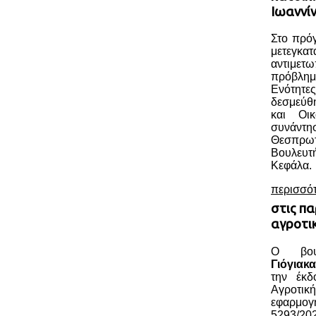
Ιωαννί
Στο πρόγ
μετεγκατ
αντιμε
πρόβλημ
Ενότητε
δεσμεύθ
και Οι
συνάντ
Θεσπρ
Βουλευ
Κεφάλα.
περισσό
στις πα
αγροτι
Ο βου
Γιόγιακα
την έκδ
Αγροτικ
εφαρμο
5293/202