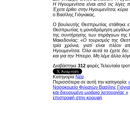
Η Ηγουμενίτσα είναι από τις λίγες 
Έχετε έρθει στην Ηγουμενίτσα, κύριε 
ο Βασίλης Γιόγιακας.
Ο βουλευτής Θεσπρωτίας στάθηκε επ
Θεσπρωτίας η μονοδρόμηση μεγάλων 
της συντήρησης των σηράγγων της Ε
Μακεδονίας: «
Ο τουρισμός της Θεσπρ
τρία χρόνια, γιατί είναι πλέον 
Ηγουμενίτσα. Όλα αυτά τα έχετε δει
και για την Ήπειρο. Μη λέμε άλλα λόγ
Διαβάστηκε
312
φορές
Τελευταία τρο
Κατηγορία
Νέα
Περισσότερα σε αυτή την κατηγορία:
Νοσοκομείο Φιλιατών
Βασίλης Γιόγι
και διευρυμένο ωράριο λειτουργίας »
επιστροφή στην κορυφή