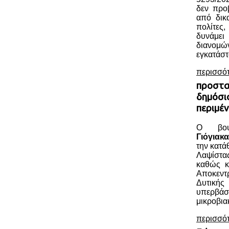
δεν προ
από δικα
πολίτες
δυνάμε
διανο
εγκατάστ
περισσό
προστα
δημόσια
περιμέν
Ο βου
Γιόγιακα
την κατ
Λαψίστα
καθώς κ
Αποκεν
Δυτική
υπερβάσ
μικροβια
περισσό