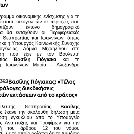
νων
ραμμα οικονομικής ενίσχυσης για τη
άσταση οικογενειών σε περιοχές που
τωπίζουν έντονο δημογραφικό
α θα ενταχθούν οι Περιφερειακές
ς Θεσπρωτίας και Ιωαννίνων, όπως
ηκε η Υπουργός Κοινωνικής Συνοχής
κογένειας Δόμνα Μιχαηλίδου στη
ηση που είχε με τον Βουλευτή
ωτίας
Βασίλη Γιόγιακα
και τη
τή Ιωαννίνων Μαρία - Αλεξάνδρα
τερα
Βασίλης Γιόγιακας: «Τέλος
ράλογες διεκδικήσεις
κών εκτάσεων από το κράτος»
λευτής Θεσπρωτίας
Βασίλης
ς
έκανε την ακόλουθη δήλωση μετά
οση εγκυκλίου από το Υπουργείο
ής Ανάπτυξης και Τροφίμων για την
γή του άρθρου 12 του νόμου
6, με το οποίο ορίζεται ότι το Δημόσιο