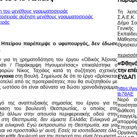
η του μεγέθους γραμματοσειράς
Τη λειτ
αύξηση μεγέθους γραμματοσειράς
Σ.Α.Ε.Κ.
Δήμο Σο
Γενική
Εκπαίδ
Μάθηση
ια Ηπείρου παρέπεμψε ο υφυπουργός, δεν έδωσε
Θρησκευ
ς
περισσό
ν για τη χρηματοδότηση του έργου «Οδικός Άξονας
«Φθηνό
άτι / Παράκαμψη Ηγουμενίτσας» επικαλέστηκε ο
την επ
ορών Νίκος Ταχιάος κατά τη συζήτηση σχετικής
όγιακα
στη Βουλή. Σημείωσε δε ότι το έργο «βρίσκεται
ΕΥΔΑΠ 
οτελεί από τις προτεραιότητες που θα συζητηθούν με
ς ωστόσο ότι είναι αδύνατο να δώσει χρονοδιάγραμμα
https://
tb78AE
Νερό σ
ό της αναπτυξιακής σημασίας του έργου για τη
ποιότητ
ραση του βουλευτή Θεσπρωτίας, ο οποίος στη
διάθε
αξύ άλλων στην απουσία περιφερειακής οδού στην
επαγγελ
 στη Θεσπρωτία, δεν είμαστε Ελλάδα; Ειλικρινά με
απορρ
αι ειλικρινά. Εγώ εκπροσωπώ τη Θεσπρωτία, και για
Επιχειρ
και να προσπαθώ γι’ αυτή. Εσείς τα ισοπεδώσατε όλα.
Οργανισ
 κάθε βουλευτή για την περιοχή του είναι ξεχωριστή.