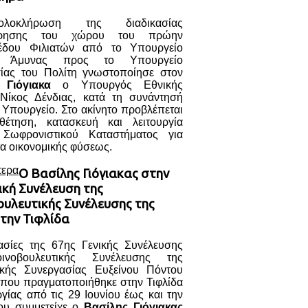
λοκλήρωση της διαδικασίας
ρησης του χώρου του πρώην
έδου Φιλιατών από το Υπουργείο
ς Άμυνας προς το Υπουργείο
ίας του Πολίτη γνωστοποίησε στον
 Γιόγιακα
ο Υπουργός Εθνικής
Νίκος Δένδιας, κατά τη συνάντησή
 Υπουργείο. Στο ακίνητο προβλέπεται
έτηση, κατασκευή και λειτουργία
 Σωφρονιστικού Καταστήματος για
α οικονομικής φύσεως.
τερα
Ο Βασίλης Γιόγιακας στην
ική Συνέλευση της
ουλευτικής Συνέλευσης της
την Τιφλίδα
γασίες της 67ης Γενικής Συνέλευσης
ινοβουλευτικής Συνέλευσης της
ικής Συνεργασίας Ευξείνου Πόντου
 που πραγματοποιήθηκε στην Τιφλίδα
γίας από τις 29 Ιουνίου έως και την
ου συμμετείχε ο
Βασίλης Γιόγιακας