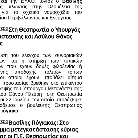
και την ΕΥΑΘ, τόνισε ο
Βασίλης
ς
μιλώντας στην Ολομέλεια της
 για το σχετικό νομοσχέδιο του
ου Περιβάλλοντος και Ενέργειας.
τερα
Στη Θεσπρωτία ο Υπουργός
στευσης και Ασύλου Θάνος
ς
υση του ελέγχου των συνοριακών
σεων και η στήριξη των τοπικών
ών που έχουν δομές φιλοξενίας ή
ινής υποδοχής πολιτών τρίτων
ι οποίοι έχουν υποβάλει αίτημα
ς προστασίας βρέθηκε στο επίκεντρο
σκεψης του Υπουργού Μετανάστευσης
λου Θάνου Πλεύρη στη Θεσπρωτία
και 22 Ιουλίου, τον οποίο υποδέχθηκε
νόδευσε ο βουλευτής Θεσπρωτίας
Γιόγιακα
.
τερα
Βασίλης Γιόγιακας: Στο
μμα μετεγκατάστασης κύριας
ας οι Π.Ε. Θεσπρωτίας και