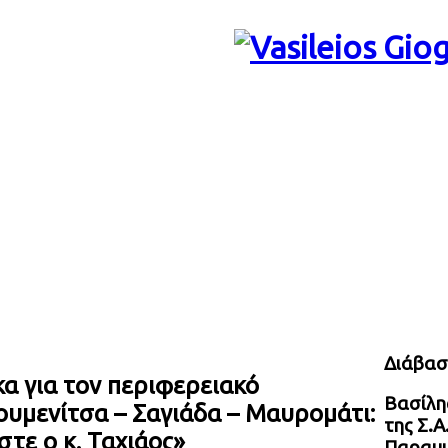
Διάβασ
α για τον περιφερειακό
Βασίλης
ουμενίτσα – Σαγιάδα – Μαυρομάτι:
της Σ.Α
στε ο κ. Ταχιάος»
Παραμυ