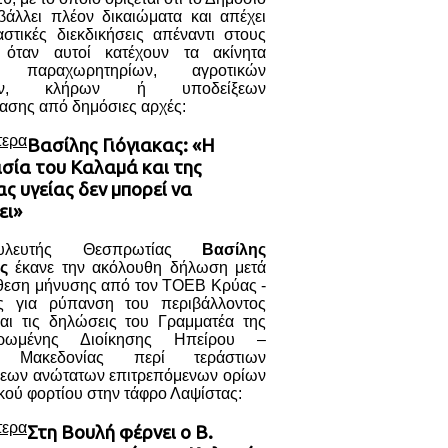
βάλλει πλέον δικαιώματα και απέχει
στικές διεκδικήσεις απέναντι στους
, όταν αυτοί κατέχουν τα ακίνητα
ι παραχωρητηρίων, αγροτικών
μών, κλήρων ή υποδείξεων
ασης από δημόσιες αρχές:
τερα
Βασίλης Γιόγιακας: «Η
σία του Καλαμά και της
ς υγείας δεν μπορεί να
ει»
λευτής Θεσπρωτίας
Βασίλης
ς
έκανε την ακόλουθη δήλωση μετά
άθεση μήνυσης από τον ΤΟΕΒ Κρύας -
ς για ρύπανση του περιβάλλοντος
αι τις δηλώσεις του Γραμματέα της
τρωμένης Διοίκησης Ηπείρου –
ς Μακεδονίας περί τεράστιων
εων ανώτατων επιτρεπόμενων ορίων
κού φορτίου στην τάφρο Λαψίστας:
τερα
Στη Βουλή φέρνει ο Β.