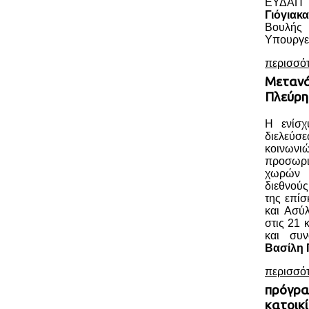
ΕΥΔΑΠ 
Γιόγιακα
Βουλής
Υπουργεί
περισσό
Μετανά
Πλεύρη
Η ενίσχ
διελεύ
κοινωνι
προσωρ
χωρών ο
διεθνού
της επί
και Ασύ
στις 21 
και συ
Βασίλη 
περισσό
πρόγρα
κατοικί