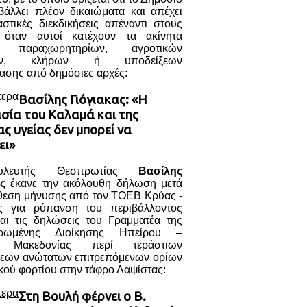
βάλλει πλέον δικαιώματα και απέχει
στικές διεκδικήσεις απέναντι στους
, όταν αυτοί κατέχουν τα ακίνητα
ι παραχωρητηρίων, αγροτικών
μών, κλήρων ή υποδείξεων
ασης από δημόσιες αρχές:
τερα
Βασίλης Γιόγιακας: «Η
σία του Καλαμά και της
ς υγείας δεν μπορεί να
ει»
λευτής Θεσπρωτίας
Βασίλης
ς
έκανε την ακόλουθη δήλωση μετά
άθεση μήνυσης από τον ΤΟΕΒ Κρύας -
ς για ρύπανση του περιβάλλοντος
αι τις δηλώσεις του Γραμματέα της
τρωμένης Διοίκησης Ηπείρου –
ς Μακεδονίας περί τεράστιων
εων ανώτατων επιτρεπόμενων ορίων
κού φορτίου στην τάφρο Λαψίστας:
τερα
Στη Βουλή φέρνει ο Β.