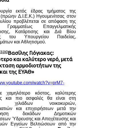
ουργία εκτός έδρας τμήματος της
 (πρώην Δ.Ι.Ε.Κ.) Ηγουμενίτσας στον
υλίου προβλέπεται σε απόφαση της
ς Γραμματέως Επαγγελματικής
ευσης, Κατάρτισης και Διά Βίου
ς του Υπουργείου Παιδείας,
μάτων και Αθλητισμού.
τερα
Βασίλης Γιόγιακας:
τερο και καλύτερο νερό, μετά
έκταση αρμοδιοτήτων της
και της ΕΥΑΘ»
www.youtube.com/watch?v=prM7-
ε χαμηλότερο κόστος, καλύτερης
ας και πιο ασφαλές θα είναι στη
ση χιλιάδων νοικοκυριών,
ματιών και επιχειρήσεων μετά την
όφηση δεκάδων Δημοτικών
ήσεων Ύδρευσης και Αποχέτευσης και
μών Εγγείων Βελτιώσεων από την