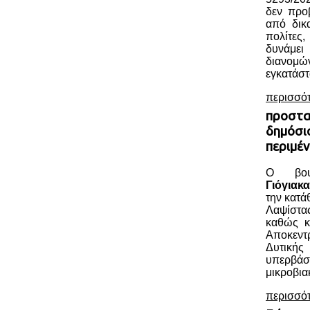
δεν προ
από δικα
πολίτες
δυνάμε
διανο
εγκατάστ
περισσό
προστα
δημόσια
περιμέν
Ο βου
Γιόγιακα
την κατ
Λαψίστα
καθώς κ
Αποκεν
Δυτική
υπερβάσ
μικροβια
περισσό