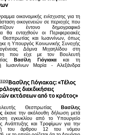
νων
ραμμα οικονομικής ενίσχυσης για τη
άσταση οικογενειών σε περιοχές που
τωπίζουν έντονο δημογραφικό
α θα ενταχθούν οι Περιφερειακές
ς Θεσπρωτίας και Ιωαννίνων, όπως
ηκε η Υπουργός Κοινωνικής Συνοχής
κογένειας Δόμνα Μιχαηλίδου στη
ηση που είχε με τον Βουλευτή
ωτίας
Βασίλη Γιόγιακα
και τη
τή Ιωαννίνων Μαρία - Αλεξάνδρα
τερα
Βασίλης Γιόγιακας: «Τέλος
ράλογες διεκδικήσεις
κών εκτάσεων από το κράτος»
λευτής Θεσπρωτίας
Βασίλης
ς
έκανε την ακόλουθη δήλωση μετά
οση εγκυκλίου από το Υπουργείο
ής Ανάπτυξης και Τροφίμων για την
γή του άρθρου 12 του νόμου
6, με το οποίο ορίζεται ότι το Δημόσιο