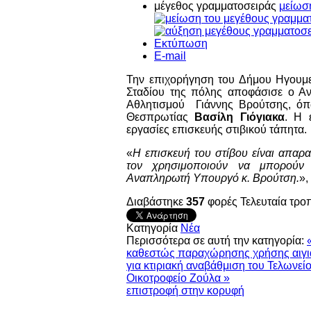
μέγεθος γραμματοσειράς
μείωσ
Εκτύπωση
E-mail
Την επιχορήγηση του Δήμου Ηγουμεν
Σταδίου της πόλης αποφάσισε ο Α
Αθλητισμού Γιάννης Βρούτσης, όπ
Θεσπρωτίας
Βασίλη Γιόγιακα
. Η 
εργασίες επισκευής στιβικού τάπητα.
«
Η επισκευή του στίβου είναι απαρ
τον χρησιμοποιούν να μπορούν 
Αναπληρωτή Υπουργό κ. Βρούτση.
»,
Διαβάστηκε
357
φορές
Τελευταία τρο
Κατηγορία
Νέα
Περισσότερα σε αυτή την κατηγορία:
καθεστώς παραχώρησης χρήσης αιγι
για κτιριακή αναβάθμιση του Τελωνε
Οικοτροφείο Ζούλα »
επιστροφή στην κορυφή