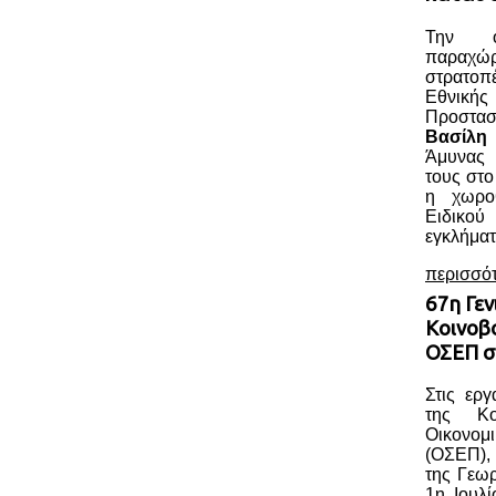
Την ο
παραχώ
στρατοπ
Εθνική
Προστασ
Βασίλη
Άμυνας 
τους στο
η χωροθ
Ειδικού
εγκλήματ
περισσό
67η Γεν
Κοινοβ
ΟΣΕΠ σ
Στις ερ
της Κο
Οικονομ
(ΟΣΕΠ),
της Γεωρ
1η Ιουλί