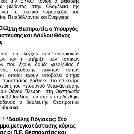
και την ΕΥΑΘ, τόνισε ο
Βασίλης
ς
μιλώντας στην Ολομέλεια της
 για το σχετικό νομοσχέδιο του
ου Περιβάλλοντος και Ενέργειας.
τερα
Στη Θεσπρωτία ο Υπουργός
στευσης και Ασύλου Θάνος
ς
υση του ελέγχου των συνοριακών
σεων και η στήριξη των τοπικών
ών που έχουν δομές φιλοξενίας ή
ινής υποδοχής πολιτών τρίτων
ι οποίοι έχουν υποβάλει αίτημα
ς προστασίας βρέθηκε στο επίκεντρο
σκεψης του Υπουργού Μετανάστευσης
λου Θάνου Πλεύρη στη Θεσπρωτία
και 22 Ιουλίου, τον οποίο υποδέχθηκε
νόδευσε ο βουλευτής Θεσπρωτίας
Γιόγιακα
.
τερα
Βασίλης Γιόγιακας: Στο
μμα μετεγκατάστασης κύριας
ας οι Π.Ε. Θεσπρωτίας και