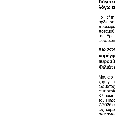
Γιόγια
λόγω τ
Το ζήτη
άρδευ
προκειμέ
ποταμού
με Ερώ
Εσωτερικ
περισσό
χορήγη
πυροσβ
Φιλιάτ
Μηνιαί
χορηγεί
Σώματος
Υπηρεσί
Κλιμάκι
του Πυρ
7-2026) 
ως εδρε
ηπειρωτ