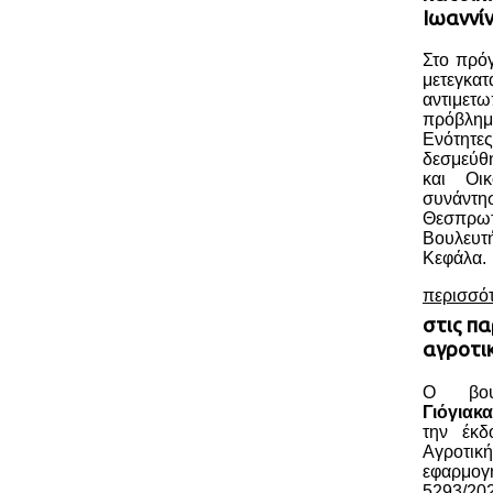
Ιωαννί
Στο πρόγ
μετεγκατ
αντιμε
πρόβλημ
Ενότητε
δεσμεύθ
και Οι
συνάντ
Θεσπρ
Βουλευ
Κεφάλα.
περισσό
στις πα
αγροτι
Ο βου
Γιόγιακα
την έκδ
Αγροτικ
εφαρμο
5293/202