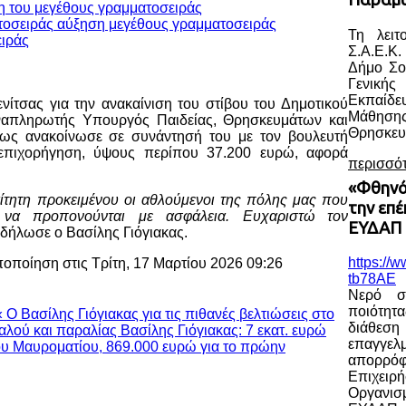
η του μεγέθους γραμματοσειράς
αύξηση μεγέθους γραμματοσειράς
Τη λειτ
Σ.Α.Ε.Κ.
Δήμο Σο
Γενική
Εκπαίδ
ίτσας για την ανακαίνιση του στίβου του Δημοτικού
Μάθηση
ναπληρωτής Υπουργός Παιδείας, Θρησκευμάτων και
Θρησκευ
ως ανακοίνωσε σε συνάντησή του με τον βουλευτή
επιχορήγηση, ύψους περίπου 37.200 ευρώ, αφορά
περισσό
«Φθηνό
αίτητη προκειμένου οι αθλούμενοι της πόλης μας που
την επ
να προπονούνται με ασφάλεια. Ευχαριστώ τον
ΕΥΔΑΠ 
 δήλωσε ο Βασίλης Γιόγιακας.
https://
ποποίηση στις Τρίτη, 17 Μαρτίου 2026 09:26
tb78AE
Νερό σ
ποιότητ
« Ο Βασίλης Γιόγιακας για τις πιθανές βελτιώσεις στο
διάθε
αλού και παραλίας
Βασίλης Γιόγιακας: 7 εκατ. ευρώ
επαγγελ
ίου Μαυροματίου, 869.000 ευρώ για το πρώην
απορρ
Επιχειρ
Οργανισ