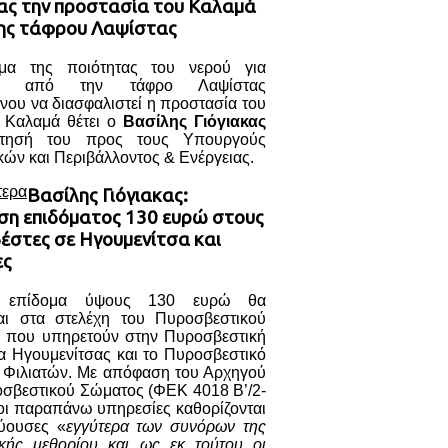
κας την προστασία του Καλαμά
ης τάφρου Λαψίστας
μα της ποιότητας του νερού για
ση από την τάφρο Λαψίστας
νου να διασφαλιστεί η προστασία του
 Καλαμά θέτει ο
Βασίλης Γιόγιακας
τησή του προς τους Υπουργούς
ών και Περιβάλλοντος & Ενέργειας.
τερα
Βασίλης Γιόγιακας:
ση επιδόματος 130 ευρώ στους
έστες σε Ηγουμενίτσα και
ες
ο επίδομα ύψους 130 ευρώ θα
ται στα στελέχη του Πυροσβεστικού
 που υπηρετούν στην Πυροσβεστική
α Ηγουμενίτσας και το Πυροσβεστικό
ο Φιλιατών. Με απόφαση του Αρχηγού
οσβεστικού Σώματος (ΦΕΚ 4018 Β’/2-
οι παραπάνω υπηρεσίες καθορίζονται
ύουσες «
εγγύτερα των συνόρων της
ικής μεθορίου και ως εκ τούτου οι