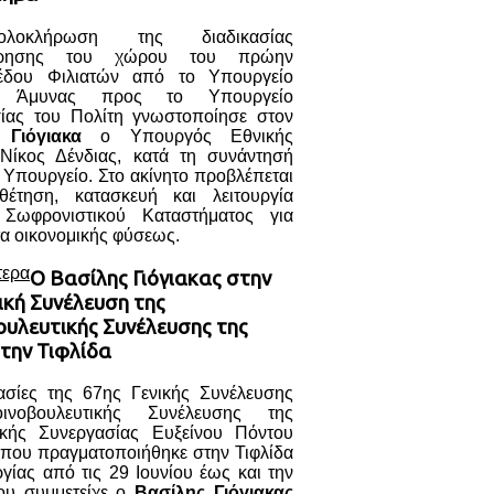
λοκλήρωση της διαδικασίας
ρησης του χώρου του πρώην
έδου Φιλιατών από το Υπουργείο
ς Άμυνας προς το Υπουργείο
ίας του Πολίτη γνωστοποίησε στον
 Γιόγιακα
ο Υπουργός Εθνικής
Νίκος Δένδιας, κατά τη συνάντησή
 Υπουργείο. Στο ακίνητο προβλέπεται
έτηση, κατασκευή και λειτουργία
 Σωφρονιστικού Καταστήματος για
α οικονομικής φύσεως.
τερα
Ο Βασίλης Γιόγιακας στην
ική Συνέλευση της
ουλευτικής Συνέλευσης της
την Τιφλίδα
γασίες της 67ης Γενικής Συνέλευσης
ινοβουλευτικής Συνέλευσης της
ικής Συνεργασίας Ευξείνου Πόντου
 που πραγματοποιήθηκε στην Τιφλίδα
γίας από τις 29 Ιουνίου έως και την
ου συμμετείχε ο
Βασίλης Γιόγιακας