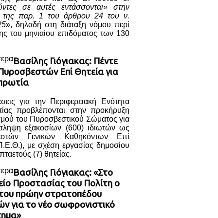
ύντες σε αυτές εντάσσονται» στην
) της παρ. 1 του άρθρου 24 του ν.
25
», δηλαδή στη διάταξη νόμου περί
ης του μηνιαίου επιδόματος των 130
τερα
Βασίλης Γιόγιακας: Πέντε
 Πυροσβεστών Επί Θητεία για
πρωτία
έσεις για την Περιφερειακή Ενότητα
ίας προβλέπονται στην προκήρυξη
σμού του Πυροσβεστικού Σώματος για
σληψη εξακοσίων (600) ιδιωτών ως
εστών Γενικών Καθηκόντων Επί
Π.Ε.Θ.), με σχέση εργασίας δημοσίου
πταετούς (7) θητείας.
τερα
Βασίλης Γιόγιακας: «Στο
είο Προστασίας του Πολίτη ο
του πρώην στρατοπέδου
ών για το νέο σωφρονιστικό
τημα»