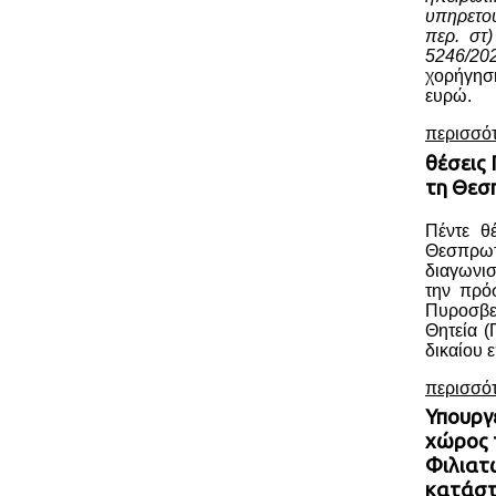
υπηρετο
περ. στ
5246/20
χορήγησ
ευρώ.
περισσό
θέσεις
τη Θεσ
Πέντε θ
Θεσπρωτ
διαγωνι
την πρό
Πυροσβ
Θητεία (
δικαίου ε
περισσό
Υπουργ
χώρος 
Φιλιατ
κατάσ