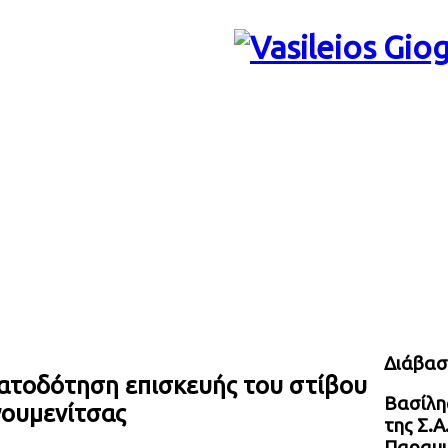
Διάβασ
ματοδότηση επισκευής του στίβου
Βασίλης
γουμενίτσας
της Σ.Α
Παραμυ