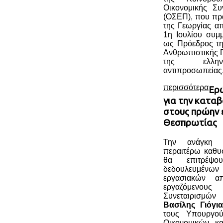
Οικονομικής Συ
(ΟΣΕΠ), που πρ
της Γεωργίας απ
1η Ιουλίου συμμ
ως Πρόεδρος τη
Ανθρωπιστικής Π
της ελληνι
αντιπροσωπείας
περισσότερα
Ερώ
για την κατα
στους πρώην 
Θεσπρωτίας
Την ανάγκη 
περαιτέρω καθυσ
θα επιτρέψ
δεδουλευμένω
εργασιακών α
εργαζόμενους
Συνεταιρισμών
Βασίλης Γιόγι
τους Υπουργού
Οικονομικών κα