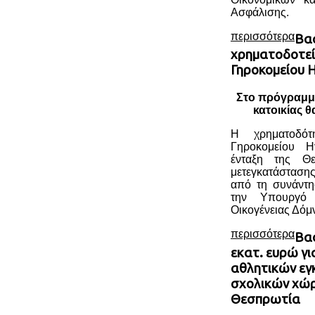
Ασφάλισης.
περισσότερα
Βασ
χρηματοδοτεί
Γηροκομείου 
Στο πρόγραμμ
κατοικίας 
Η χρηματοδότ
Γηροκομείου Η
ένταξη της Θ
μετεγκατάσταση
από τη συνάντ
την Υπουργό 
Οικογένειας Δόμ
περισσότερα
Βασ
εκατ. ευρώ γ
αθλητικών εγ
σχολικών χώ
Θεσπρωτία