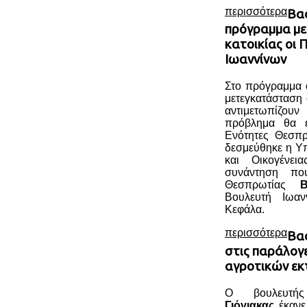
περισσότερα
Βασ
πρόγραμμα με
κατοικίας οι 
Ιωαννίνων
Στο πρόγραμμα ο
μετεγκατάσταση 
αντιμετωπίζο
πρόβλημα θα ε
Ενότητες Θεσπρ
δεσμεύθηκε η Υ
και Οικογένει
συνάντηση πο
Θεσπρωτίας
Β
Βουλευτή Ιωαν
Κεφάλα.
περισσότερα
Βασ
στις παράλογε
αγροτικών εκ
Ο βουλευτ
Γιόγιακας
έκανε