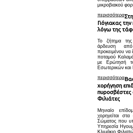
μικροβιακού φορ
περισσότερα
Στη
Γιόγιακας τη
λόγω της τά
Το ζήτημα της
άρδευση απ
προκειμένου να 
ποταμού Καλαμά
με Ερώτησή τ
Εσωτερικών και 
περισσότερα
Βασ
χορήγηση επι
πυροσβέστες 
Φιλιάτες
Μηνιαίο επίδ
χορηγείται στα
Σώματος που υπ
Υπηρεσία Ηγουμ
Κλιμάκιο Φιλια