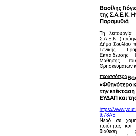
Βασίλης Γιόγι
της Σ.Α.Ε.Κ. 
Παραμυθιά
Τη λειτουργία
Σ.Α.Ε.Κ. (πρώην
Δήμο Σουλίου π
Γενικής Γραμ
Εκπαίδευσης, 
Μάθησης του
Θρησκευμάτων κ
περισσότερα
Βασ
«Φθηνότερο κ
την επέκταση
ΕΥΔΑΠ και τη
https://www.you
tb78AE
Νερό σε χαμηλ
ποιότητας και
διάθεση χι