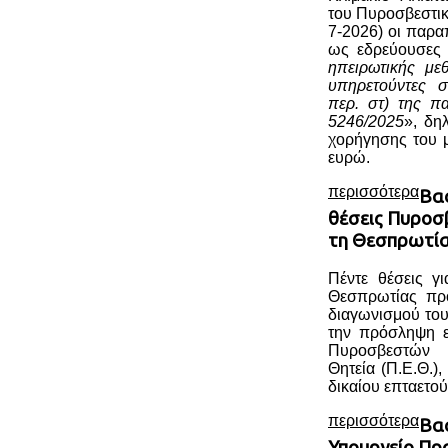
του Πυροσβεστι
7-2026) οι παρα
ως εδρεύουσες
ηπειρωτικής με
υπηρετούντες σ
περ. στ) της π
5246/2025
», δη
χορήγησης του 
ευρώ.
περισσότερα
Βασ
θέσεις Πυροσ
τη Θεσπρωτί
Πέντε θέσεις γ
Θεσπρωτίας πρ
διαγωνισμού το
την πρόσληψη ε
Πυροσβεστών 
Θητεία (Π.Ε.Θ.)
δικαίου επταετούς
περισσότερα
Βασ
Υπουργείο Πρ