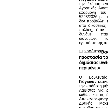
την έκδοση εγ
Αγροτικής Ανάπ
εφαρμογή το
5293/2026, με το
δεν προβάλλει 
από δικαστικές 
πολίτες, όταν 
δυνάμει παρα
διανομών, 
εγκατάστασης απ
περισσότερα
Βασ
προστασία το
δημόσιας υγεί
περιμένει»
Ο βουλευτ
Γιόγιακας
έκανε
την κατάθεση μ
Λαψίστας για 
καθώς και τις 
Αποκεντρωμέν
Δυτικής Μακε
υπερβάσεων ανώ