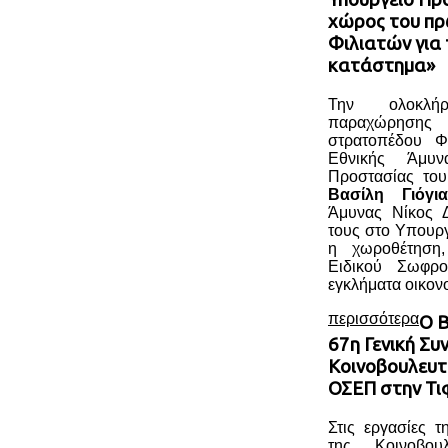
χώρος του π
Φιλιατών για
κατάστημα»
Την ολοκλή
παραχώρησης
στρατοπέδου Φ
Εθνικής Άμυ
Προστασίας του
Βασίλη Γιόγια
Άμυνας Νίκος Δ
τους στο Υπουργ
η χωροθέτηση,
Ειδικού Σωφρο
εγκλήματα οικον
περισσότερα
Ο Β
67η Γενική Συ
Κοινοβουλευτ
ΟΣΕΠ στην Τι
Στις εργασίες 
της Κοινοβου