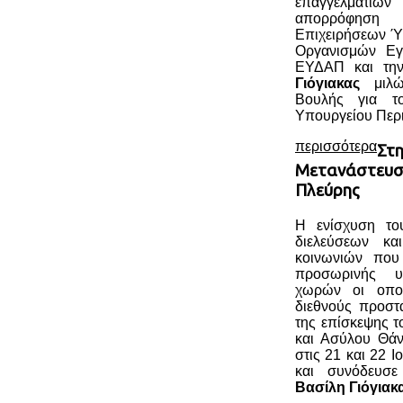
επαγγελματιών 
απορρόφηση
Επιχειρήσεων Ύ
Οργανισμών Εγ
ΕΥΔΑΠ και τη
Γιόγιακας
μιλών
Βουλής για το
Υπουργείου Περι
περισσότερα
Στ
Μετανάστευση
Πλεύρης
Η ενίσχυση το
διελεύσεων κα
κοινωνιών που
προσωρινής υ
χωρών οι οποί
διεθνούς προστ
της επίσκεψης 
και Ασύλου Θά
στις 21 και 22 Ι
και συνόδευσε
Βασίλη Γιόγιακ